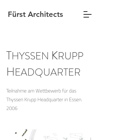
Fürst Architects
T
K
HYSSEN
RUPP
H
EADQUARTER
Teilnahme am Wettbewerb für das
Thyssen Krupp Headquarter in Essen.
2006